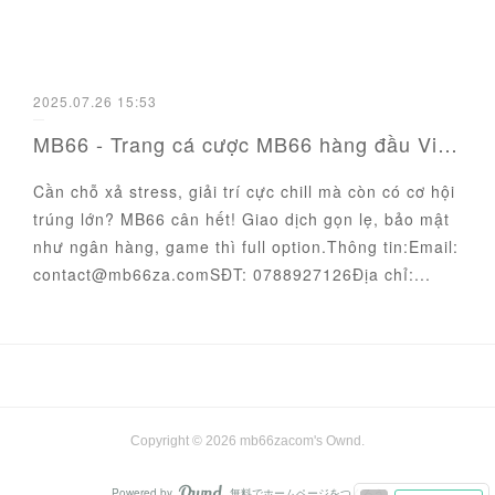
2025.07.26 15:53
MB66 - Trang cá cược MB66 hàng đầu Việt Nam
Cần chỗ xả stress, giải trí cực chill mà còn có cơ hội
trúng lớn? MB66 cân hết! Giao dịch gọn lẹ, bảo mật
như ngân hàng, game thì full option.Thông tin:Email:
contact@mb66za.comSĐT: 0788927126Địa chỉ:...
Copyright ©
2026
mb66zacom's Ownd
.
Powered by
無料でホームページをつくろう